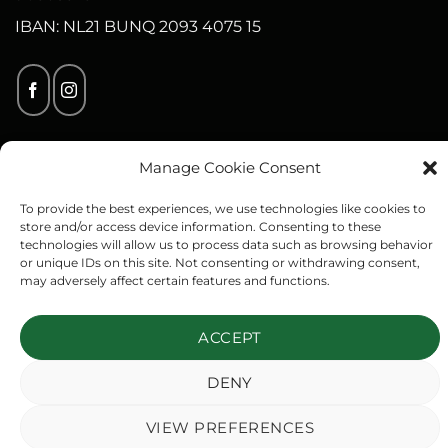
IBAN: NL21 BUNQ 2093 4075 15
Manage Cookie Consent
To provide the best experiences, we use technologies like cookies to
PayPal
Visa
MasterCard
American
IDeal
Klarna
store and/or access device information. Consenting to these
Express
technologies will allow us to process data such as browsing behavior
Copyright 2026 ©
Outdoor Medals
or unique IDs on this site. Not consenting or withdrawing consent,
may adversely affect certain features and functions.
ACCEPT
DENY
VIEW PREFERENCES