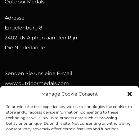
Outdoor Medals
Adresse
Engelenburg 8
2402 KN Alphen aan den Rijn
Die Niederlande
Senden Sie uns eine E-Mail
www.outdoormedals.com
Manage Cookie Consent
Nummer der Handelskammer (Niederlande)
To provide the best experiences, we use technologies like cookies to
90568575
store and/or access device information. Consenting to these
technologies will allow us to process data such as browsing
IBAN: NL21 BUNQ 2093 4075 15
behavior or unique IDs on this site. Not consenting or withdrawing
consent, may adversely affect certain features and functions.